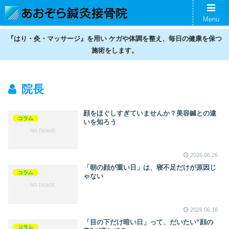
名古屋の鍼灸接骨院。神経痛、スポーツ傷害、美容鍼、ギックリ腰などの不調
Menu
を整えます。
『はり・灸・マッサージ』を用い ケガや体調を整え、毎日の健康を保つ
施術をします。
院長
顔をほぐしすぎていませんか？美容鍼との違
コラム
いを知ろう
2026.06.26
「朝の顔が重い日」は、寝不足だけが原因じ
コラム
ゃない
2026.06.18
「目の下だけ暗い日」って、だいたい“顔の
コラム