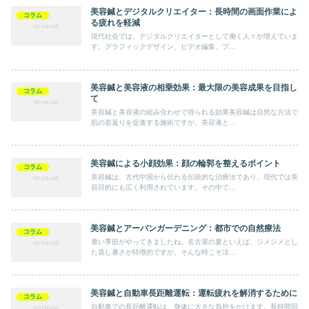
美容鍼とデジタルクリエイター：長時間の画面作業によ
コラム
る疲れを軽減
現代社会では、デジタルクリエイターとして働く人々が増えていま
す。グラフィックデザイン、ビデオ編集、プ...
美容鍼と美容液の相乗効果：最大限の美容成果を目指し
コラム
て
美容鍼と美容液の組み合わせで得られる効果美容鍼は自然な方法で
肌の若返りを促進する施術ですが、美容液と...
美容鍼による小顔効果：顔の輪郭を整えるポイント
コラム
美容鍼は、古代中国から伝わる伝統的な治療法であり、現代では美
容目的にも広く利用されています。その中で...
美容鍼とアーバンガーデニング：都市での自然療法
コラム
暑い季節がやってきましたね。名古屋の夏といえば、ジメジメとし
た蒸し暑さが特徴的ですが、そんな時こそ涼...
美容鍼と自動車長距離運転：運転疲れを解消するために
コラム
自動車での長距離運転は、身体に大きな負担をかけます。長時間同