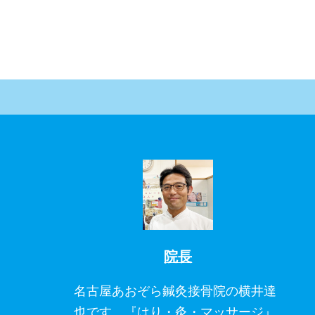
院長
名古屋あおぞら鍼灸接骨院の横井達
也です。『はり・灸・マッサージ』