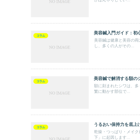
がぼんやりしてい...
美容鍼入門ガイド：初
コラム
美容鍼は健康と美容の両
し、多くの人がその...
美容鍼で解消する額の
コラム
額に刻まれたシワは、多
繁に動かす部位で...
うるおい保持力を底上
コラム
乾燥・つっぱり・メイク
下」に起因します...