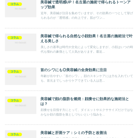
美容鍼で透明感UP！名古屋の施術で得られるトーンア
コラム
ップ効果
近年、美容鍼が注目を集めていますが、その効果の一つとして挙げ
られるのが「透明感」の向上です。肌がワン...
美容鍼で得られる自然な小顔効果！名古屋の施術法で叶
コラム
える美しさ
美しさの基準は時代や文化によって変化しますが、小顔はいつの時
代も憧れの象徴として人気があります。最近...
首のシワにも◎美容鍼の全身効果に注目
コラム
年齢が出やすい「首のシワ」。顔のスキンケアには力を入れていて
も、首元までしっかりケアできている人は意...
美容鍼で顔の脂肪を燃焼：顔痩せに効果的な施術法と
コラム
は？
顔痩せを目指す方にとって、ダイエットやエクササイズだけではな
かなか顔の脂肪を落としづらいという悩みを...
美容鍼と肝斑ケア：シミの予防と改善法
コラム