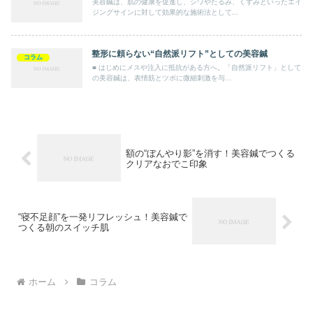
美容鍼は、肌の健康を促進し、シワやたるみ、くすみといったエイ
ジングサインに対して効果的な施術法として...
整形に頼らない“自然派リフト”としての美容鍼
コラム
■ はじめにメスや注入に抵抗がある方へ。「自然派リフト」として
の美容鍼は、表情筋とツボに微細刺激を与...
額の“ぼんやり影”を消す！美容鍼でつくる
クリアなおでこ印象
“寝不足顔”を一発リフレッシュ！美容鍼で
つくる朝のスイッチ肌
ホーム
コラム