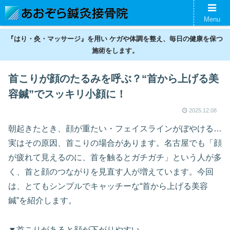
名古屋の鍼灸接骨院。神経痛、スポーツ傷害、美容鍼、ギックリ腰などの不調
Menu
を整えます。
『はり・灸・マッサージ』を用い ケガや体調を整え、毎日の健康を保つ
施術をします。
首こりが顔のたるみを呼ぶ？“首から上げる美
容鍼”でスッキリ小顔に！
2025.12.08
朝起きたとき、顔が重たい・フェイスラインがぼやける…
実はその原因、首こりの場合があります。名古屋でも「顔
が疲れて見えるのに、首を触るとガチガチ」という人が多
く、首と顔のつながりを見直す人が増えています。今回
は、とてもシンプルでキャッチーな“首から上げる美容
鍼”を紹介します。
▼首こりがあると顔が下がりやすい