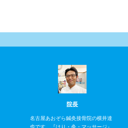
院長
名古屋あおぞら鍼灸接骨院の横井達
也です。『はり・灸・マッサージ』