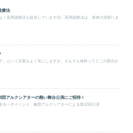
波療法
なく高周波療法も提供しています😊。高周波療法は、身体の深部にま
？
グ」という言葉をよく耳にしますが、そもそも体幹ってどこの部分か
劇団アルクシアターの熱い舞台公演にご招待！
彩る一大イベント、劇団アルクシアターによる第22回公演