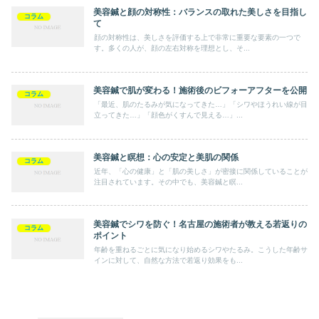
美容鍼と顔の対称性：バランスの取れた美しさを目指し
コラム
て
顔の対称性は、美しさを評価する上で非常に重要な要素の一つで
す。多くの人が、顔の左右対称を理想とし、そ...
美容鍼で肌が変わる！施術後のビフォーアフターを公開
コラム
「最近、肌のたるみが気になってきた…」「シワやほうれい線が目
立ってきた…」「顔色がくすんで見える…」...
美容鍼と瞑想：心の安定と美肌の関係
コラム
近年、「心の健康」と「肌の美しさ」が密接に関係していることが
注目されています。その中でも、美容鍼と瞑...
美容鍼でシワを防ぐ！名古屋の施術者が教える若返りの
コラム
ポイント
年齢を重ねるごとに気になり始めるシワやたるみ。こうした年齢サ
インに対して、自然な方法で若返り効果をも...