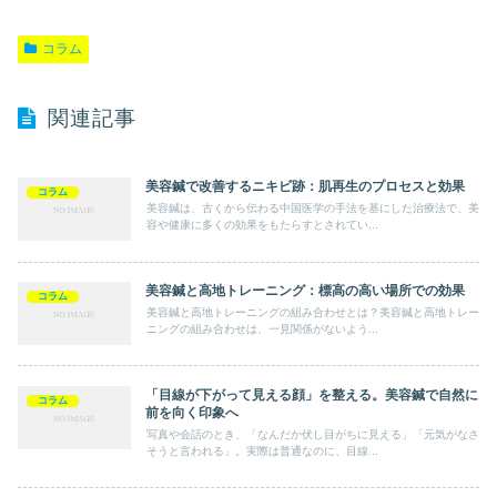
コラム
関連記事
美容鍼で改善するニキビ跡：肌再生のプロセスと効果
コラム
美容鍼は、古くから伝わる中国医学の手法を基にした治療法で、美
容や健康に多くの効果をもたらすとされてい...
美容鍼と高地トレーニング：標高の高い場所での効果
コラム
美容鍼と高地トレーニングの組み合わせとは？美容鍼と高地トレー
ニングの組み合わせは、一見関係がないよう...
「目線が下がって見える顔」を整える。美容鍼で自然に
コラム
前を向く印象へ
写真や会話のとき、「なんだか伏し目がちに見える」「元気がなさ
そうと言われる」。実際は普通なのに、目線...