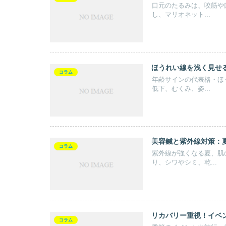
口元のたるみは、咬筋や
し、マリオネット...
ほうれい線を浅く見せ
コラム
年齢サインの代表格・ほ
低下、むくみ、姿...
美容鍼と紫外線対策：
コラム
紫外線が強くなる夏、肌
り、シワやシミ、乾...
リカバリー重視！イベ
コラム