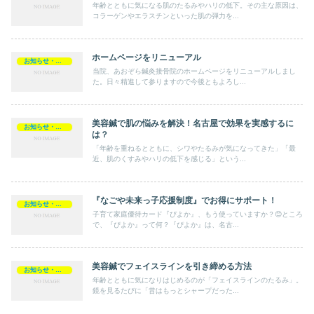
年齢とともに気になる肌のたるみやハリの低下。その主な原因は、
コラーゲンやエラスチンといった肌の弾力を...
ホームページをリニューアル
お知らせ・ブログ
当院、あおぞら鍼灸接骨院のホームページをリニューアルしまし
た。日々精進して参りますので今後ともよろし...
美容鍼で肌の悩みを解決！名古屋で効果を実感するに
お知らせ・ブログ
は？
「年齢を重ねるとともに、シワやたるみが気になってきた」「最
近、肌のくすみやハリの低下を感じる」という...
『なごや未来っ子応援制度』でお得にサポート！
お知らせ・ブログ
子育て家庭優待カード『ぴよか』、もう使っていますか？😊ところ
で、『ぴよか』って何？『ぴよか』は、名古...
美容鍼でフェイスラインを引き締める方法
お知らせ・ブログ
年齢とともに気になりはじめるのが「フェイスラインのたるみ」。
鏡を見るたびに「昔はもっとシャープだった...