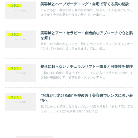
美容鍼とハーブガーデニング：自宅で育てる美の秘訣
コラム
こんにちは、暑さが続く夏の名古屋で、皆さんいかがお過ごしでし
ょうか？今年の夏もかなりの暑さで、外出が...
美容鍼とアートセラピー：創造的なアプローチで心と肌
コラム
を癒す
最近、名古屋の街を歩くと、新しいカフェやショップが次々とオー
プンしているのが目に留まります。特に、栄...
整形に頼らないナチュラルリフト—限界と可能性を整理
コラム
「切らずに自然に引き上げたい」。そんな方に注目されるのが、美
容鍼や表情筋ケア、姿勢改善・スキンケアを...
“写真だけ老ける顔”を即改善！美容鍼でレンズに強い表
コラム
情へ
鏡ではそこまで気にならないのに、写真を見ると「あれ？老けて見
える…」。そんな“写真老け顔”に悩む人は...