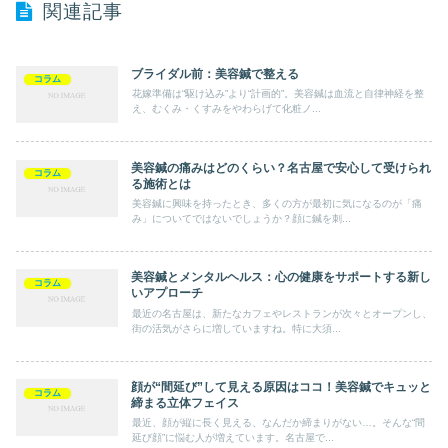
関連記事
ブライダル前：美容鍼で整える
コラム
花嫁準備は“駆け込み”より“計画的”。美容鍼は血流と自律神経を整
え、むくみ・くすみをやわらげて化粧ノ...
美容鍼の痛みはどのくらい？名古屋で安心して受けられ
コラム
る施術とは
美容鍼に興味を持ったとき、多くの方が最初に気になるのが「痛
み」についてではないでしょうか？顔に鍼を刺...
美容鍼とメンタルヘルス：心の健康をサポートする新し
コラム
いアプローチ
最近の名古屋は、新たなカフェやレストランが次々とオープンし、
街の活気がさらに増していますね。特に大須...
顔が“間延び”して見える原因はココ！美容鍼でキュッと
コラム
締まる立体フェイス
最近、顔が縦に長く見える、なんだか締まりがない…。そんな“間
延び顔”に悩む人が増えています。名古屋で...