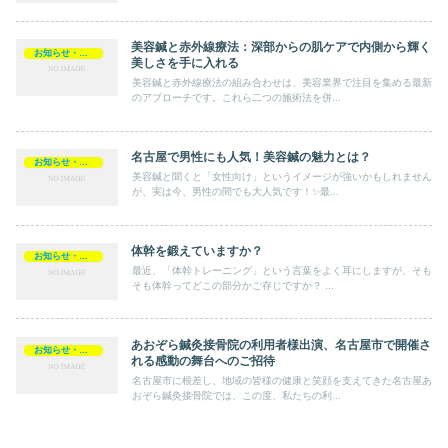
美容鍼と赤外線療法：深部からの肌ケアで内側から輝く
お知らせ・ブログ
美しさを手に入れる
美容鍼と赤外線療法の組み合わせは、美容業界で注目を集める最新
のアプローチです。これら二つの施術法を併...
名古屋で男性にも人気！美容鍼の魅力とは？
お知らせ・ブログ
美容鍼と聞くと「女性向け」というイメージが強いかもしれません
が、実は今、男性の間でも大人気です！✨最...
体幹を鍛えていますか？
お知らせ・ブログ
最近、「体幹トレーニング」という言葉をよく耳にしますが、そも
そも体幹ってどこの部分かご存じですか？ ...
あおぞら鍼灸接骨院の利用者様出演、名古屋市で開催さ
お知らせ・ブログ
れる感動の舞台へのご招待
名古屋市に根差し、地域の皆様の健康と笑顔を支えてきた名古屋あ
おぞら鍼灸接骨院では、この度、私たちの利...