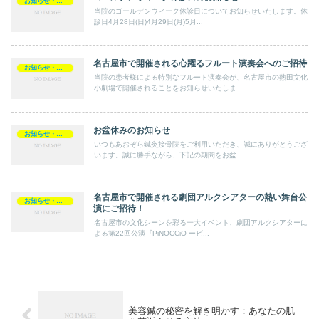
お知らせ・ブログ
当院のゴールデンウィーク休診日についてお知らせいたします。休
診日4月28日(日)4月29日(月)5月...
名古屋市で開催される心躍るフルート演奏会へのご招待
お知らせ・ブログ
当院の患者様による特別なフルート演奏会が、名古屋市の熱田文化
小劇場で開催されることをお知らせいたしま...
お盆休みのお知らせ
お知らせ・ブログ
いつもあおぞら鍼灸接骨院をご利用いただき、誠にありがとうござ
います。誠に勝手ながら、下記の期間をお盆...
名古屋市で開催される劇団アルクシアターの熱い舞台公
お知らせ・ブログ
演にご招待！
名古屋市の文化シーンを彩る一大イベント、劇団アルクシアターに
よる第22回公演『PiNOCCiO ーピ...
美容鍼の秘密を解き明かす：あなたの肌