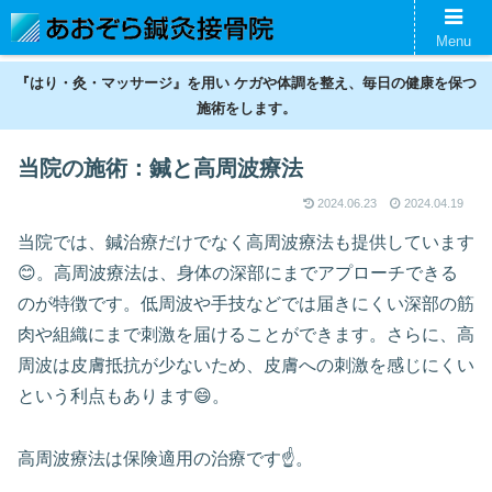
名古屋の鍼灸接骨院。神経痛、スポーツ傷害、美容鍼、ギックリ腰などの不調
Menu
を整えます。
『はり・灸・マッサージ』を用い ケガや体調を整え、毎日の健康を保つ
施術をします。
当院の施術：鍼と高周波療法
2024.06.23
2024.04.19
当院では、鍼治療だけでなく高周波療法も提供しています
😊。高周波療法は、身体の深部にまでアプローチできる
のが特徴です。低周波や手技などでは届きにくい深部の筋
肉や組織にまで刺激を届けることができます。さらに、高
周波は皮膚抵抗が少ないため、皮膚への刺激を感じにくい
という利点もあります😄。
高周波療法は保険適用の治療です☝️。